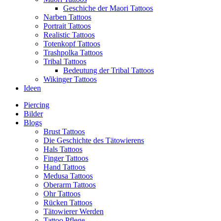
Geschiche der Maori Tattoos
Narben Tattoos
Portrait Tattoos
Realistic Tattoos
Totenkopf Tattoos
Trashpolka Tattoos
Tribal Tattoos
Bedeutung der Tribal Tattoos
Wikinger Tattoos
Ideen
Piercing
Bilder
Blogs
Brust Tattoos
Die Geschichte des Tätowierens
Hals Tattoos
Finger Tattoos
Hand Tattoos
Medusa Tattoos
Oberarm Tattoos
Ohr Tattoos
Rücken Tattoos
Tätowierer Werden
Tattoo Pflege