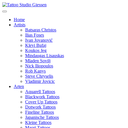
Home
Artists
Batsaras Christos
Ilias Foses
Ivan Jovanović
Klevi Bufaj
Koukos Jeg
Mindaugas Lisauskas
Mladen Sovilj
Nick Iliopoulos
Rob Kanys
Steve Chryselis
Vladimir Jovicic
Arten
Aquarell Tattoos
Blackwork Tattoos
Cover Up Tattoos
Dotwork Tattoos
Fineline Tattoos
Japanische Tattoos
Kleine Tattoos
Maori Tattoos