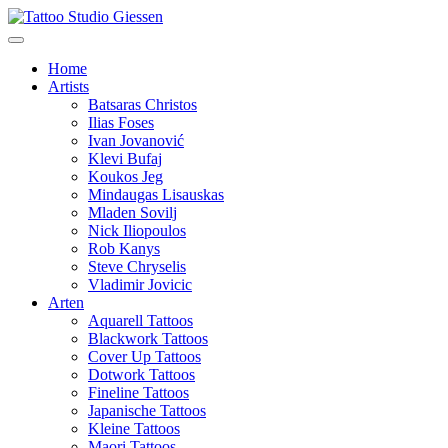
Home
Artists
Batsaras Christos
Ilias Foses
Ivan Jovanović
Klevi Bufaj
Koukos Jeg
Mindaugas Lisauskas
Mladen Sovilj
Nick Iliopoulos
Rob Kanys
Steve Chryselis
Vladimir Jovicic
Arten
Aquarell Tattoos
Blackwork Tattoos
Cover Up Tattoos
Dotwork Tattoos
Fineline Tattoos
Japanische Tattoos
Kleine Tattoos
Maori Tattoos