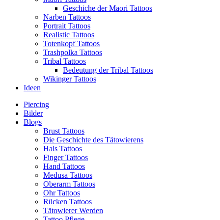
Geschiche der Maori Tattoos
Narben Tattoos
Portrait Tattoos
Realistic Tattoos
Totenkopf Tattoos
Trashpolka Tattoos
Tribal Tattoos
Bedeutung der Tribal Tattoos
Wikinger Tattoos
Ideen
Piercing
Bilder
Blogs
Brust Tattoos
Die Geschichte des Tätowierens
Hals Tattoos
Finger Tattoos
Hand Tattoos
Medusa Tattoos
Oberarm Tattoos
Ohr Tattoos
Rücken Tattoos
Tätowierer Werden
Tattoo Pflege