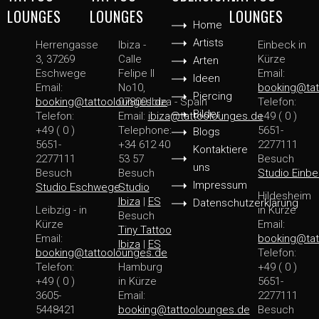
LOUNGES
LOUNGES
LOUNGES
Home
Artists
Herrengasse
Ibiza -
Einbeck in
3, 37269
Calle
Kürze
Arten
Eschwege
Felipe II
Email:
Ideen
Email:
No10,
booking@tat
Piercing
booking@tattoolounges.de
07800 Ibiza - Spain
Telefon:
Bilder
Telefon:
Email:
ibiza@tattoolounges.de
+49 ( 0 )
+49 ( 0 )
Telephone:
5651-
Blogs
5651-
+34 612 40
2277111
Kontaktiere
2277111
53 57
Besuch
uns
Besuch
Besuch
Studio Einb
Impressum
Studio Eschwege
Studio
Hildesheim
Ibiza
|
ES
Datenschutzerklärung
Leibzig - in
in Kürze
Besuch
Kürze
Email:
Tiny Tattoo
Email:
booking@tat
Ibiza
|
ES
booking@tattoolounges.de
Telefon:
Telefon:
Hamburg
+49 ( 0 )
+49 ( 0 )
in Kürze
5651-
3605-
Email:
2277111
5448421
booking@tattoolounges.de
Besuch