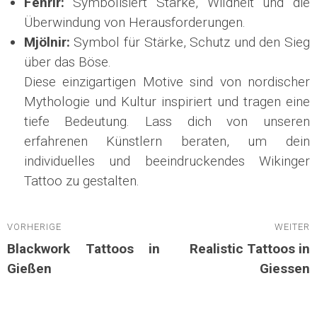
Fenrir:
Symbolisiert Stärke, Wildheit und die
Überwindung von Herausforderungen.
Mjölnir:
Symbol für Stärke, Schutz und den Sieg
über das Böse.
Diese einzigartigen Motive sind von nordischer
Mythologie und Kultur inspiriert und tragen eine
tiefe Bedeutung. Lass dich von unseren
erfahrenen Künstlern beraten, um dein
individuelles und beeindruckendes Wikinger
Tattoo zu gestalten.
Beitragsnavigation
VORHERIGE
WEITER
Vorheriger
Nächster
Blackwork Tattoos in
Realistic Tattoos in
Beitrag
Beitrag:
Gießen
Giessen