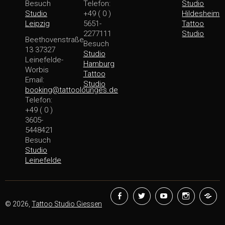
Besuch
Telefon:
Studio
Studio
+49 ( 0 )
Hildesheim
Leipzig
5651-
Tattoo
2277111
Studio
Beethovenstraße
Besuch
13 37327
Studio
Leinefelde-
Hamburg
Worbis
Tattoo
Email:
Studio
booking@tattoolounges.de
Telefon:
+49 ( 0 )
3605-
5448421
Besuch
Studio
Leinefelde
Facebook
Twitter
YouTube
Instagra
Ti
© 2026,
Tattoo Studio Giessen